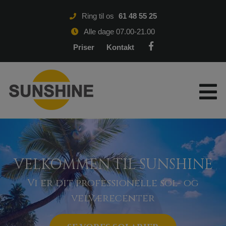
Hop
Ring til os
61 48 55 25
til
indholdet
Alle dage 07.00-21.00
Priser
Kontakt
VELKOMMEN TIL SUNSHINE
Vi er dit professionelle sol- og
velværecenter