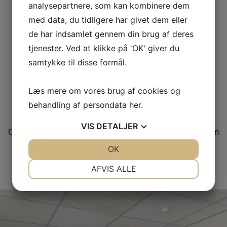
analysepartnere, som kan kombinere dem
SOLBEHANDLINGER
med data, du tidligere har givet dem eller
Solbehandlinger i de nyeste & bedste solarier.
de har indsamlet gennem din brug af deres
tjenester. Ved at klikke på 'OK' giver du
samtykke til disse formål.
SOLKOSMETIK
Salg af solkosmetik.
Læs mere om vores brug af cookies og
behandling af persondata
her
.
ANTI-AGE- BEHANDLING
VIS
DETALJER
Collagen – naturlig & smukke anti-age- behandling uden
kiurgi.
JA
NEJ
OK
JA
NEJ
NØDVENDIGE
PRÆFERENCER
AFVIS ALLE
JA
NEJ
JA
NEJ
MARKETING
STATISTIK